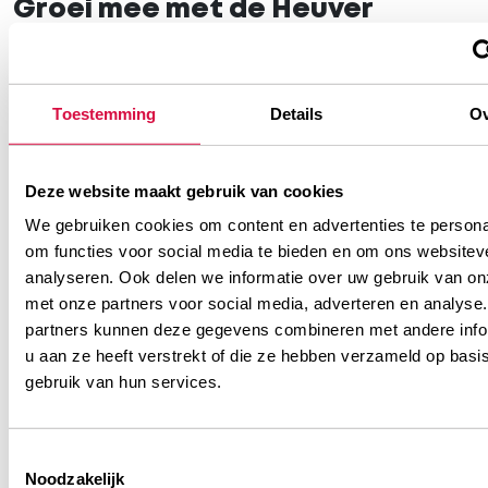
Groei mee met de Heuver
Academy
Leren en ontwikkelen staan bij ons centraal. Via de
Toestemming
Details
Ov
Heuver Academy krijg je alle ruimte om jezelf te
blijven verbeteren. Of je nu technisch specialist,
Deze website maakt gebruik van cookies
commercieel talent of logistiek
We gebruiken cookies om content en advertenties te persona
organisatiewonder bent: wij helpen je om sterker
om functies voor social media te bieden en om ons websitev
te worden in je vak én als professional. Met
analyseren. Ook delen we informatie over uw gebruik van on
trainingen, coaching en doorgroeimogelijkheden
met onze partners voor social media, adverteren en analyse
op maat.
partners kunnen deze gegevens combineren met andere info
u aan ze heeft verstrekt of die ze hebben verzameld op basi
gebruik van hun services.
Toestemmingsselectie
Noodzakelijk