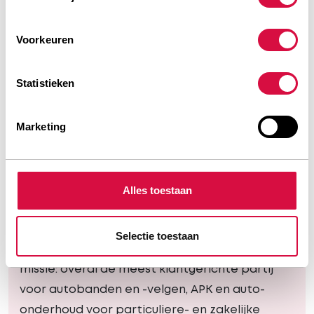
Voorkeuren
Statistieken
Meer dan 200
Marketing
vakspecialisten
Bij Profile Heuver werken meer dan 200
mensen op de vestigingen en in de verkoop.
Alles toestaan
Twee dingen hebben ze allemaal gemeen: veel
kennis over alle soorten banden en een passie
Selectie toestaan
voor het vak. En dat draagt weer bij aan onze
missie: overal de meest klantgerichte partij
voor autobanden en -velgen, APK en auto-
onderhoud voor particuliere- en zakelijke