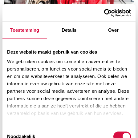
Toestemming
Details
Over
Complete service
Deze website maakt gebruik van cookies
We gebruiken cookies om content en advertenties te
In de Profile Heuver-vestigingen kunt u terecht
personaliseren, om functies voor social media te bieden
voor een complete bandenservice voor auto's,
en om ons websiteverkeer te analyseren. Ook delen we
landbouwmachines, transport- en
informatie over uw gebruik van onze site met onze
partners voor social media, adverteren en analyse. Deze
industrievoertuigen. Dat we klantvriendelijkheid
partners kunnen deze gegevens combineren met andere
heel serieus nemen, kunt u merken aan het
informatie die u aan ze heeft verstrekt of die ze hebben
volledige aanbod. Naast reguliere
verzameld op basis van uw gebruik van hun services.
onderhoudsbeurten en APK-keuringen voor
personenwagens bieden we tevens voordelige
Toestemmingsselectie
Noodzakelijk
24/7-pechhulp.