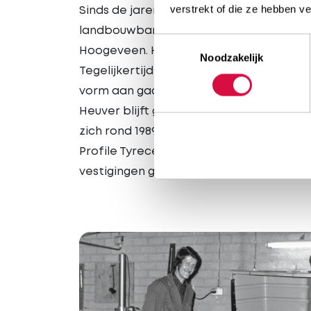
verstrekt of die ze hebben v
Sinds de jaren ’70 spreidt Heuver de ka
landbouwbanden. In 1980 waagt Mans de 
Toestemmingsselectie
Hoogeveen. Het is het moment dat ook z
Noodzakelijk
Tegelijkertijd is dit de periode dat de 
vorm aan gaan nemen en Heuver special
Heuver blijft groeien en opent steeds m
zich rond 1989 aan te sluiten bij een ket
Profile Tyrecenter dat in Nederland wil 
vestigingen gaan verder onder de naam 