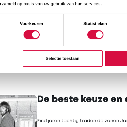
erzameld op basis van uw gebruik van hun services.
nsen en verkoopt ook
gok en koopt hij een pand in
oon Bertus in het bedrijf komt.
Voorkeuren
Statistieken
groothandelsactiviteiten een grotere
ist wordt in grondverzetbanden.
eer vestigingen. De familie overweegt
en. Precies dan krijgen ze contact met
Selectie toestaan
starten. Heuver gaat ervoor en alle
Profile Tyrecenter Heuver.
De beste keuze en 
Eind jaren tachtig traden de zonen Ja