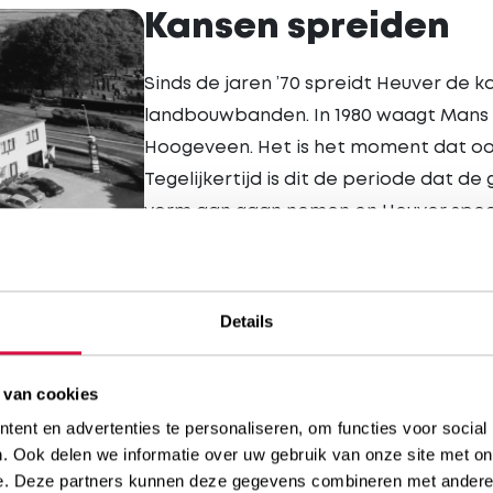
Kansen spreiden
Sinds de jaren ’70 spreidt Heuver de 
landbouwbanden. In 1980 waagt Mans d
Hoogeveen. Het is het moment dat ook
Tegelijkertijd is dit de periode dat d
vorm aan gaan nemen en Heuver speci
Heuver blijft groeien en opent steeds
zich rond 1989 aan te sluiten bij een k
Profile Tyrecenter dat in Nederland wi
Details
vestigingen gaan verder onder de naa
 van cookies
ent en advertenties te personaliseren, om functies voor social
. Ook delen we informatie over uw gebruik van onze site met on
e. Deze partners kunnen deze gegevens combineren met andere i