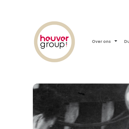
Toggl
Over ons
D