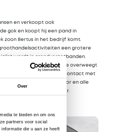
kansen en verkoopt ook
e gok en koopt hij een pand in
 zoon Bertus in het bedrijf komt.
e groothandelsactiviteiten een grotere
alist wordt in grondverzetbanden.
 meer vestigingen. De familie overweegt
eten. Precies dan krijgen ze contact met
l starten. Heuver gaat ervoor en alle
Over
m Profile Tyrecenter Heuver.
 media te bieden en om ons
ze partners voor social
nformatie die u aan ze heeft